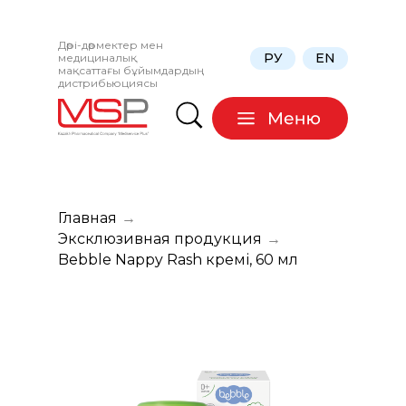
Дәрі-дәрмектер мен
РУ
EN
медициналық
мақсаттағы бұйымдардың
дистрибьюциясы
Главная
→
Эксклюзивная продукция
→
Bebble Nappy Rash кремі, 60 мл