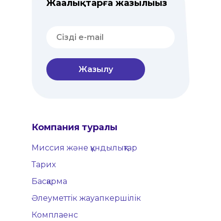
Жаңалықтарға жазылыңыз
Жазылу
Компания туралы
Миссия және құндылықтар
Тарих
Басқарма
Әлеуметтік жауапкершілік
Комплаенс