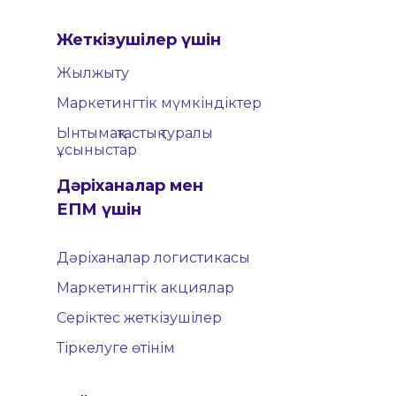
Жеткізушілер үшін
Жылжыту
Маркетингтік мүмкіндіктер
Ынтымақтастық туралы
ұсыныстар
Дәріханалар мен
ЕПМ үшін
Дәріханалар логистикасы
Маркетингтік акциялар
Серіктес жеткізушілер
Тіркелуге өтінім