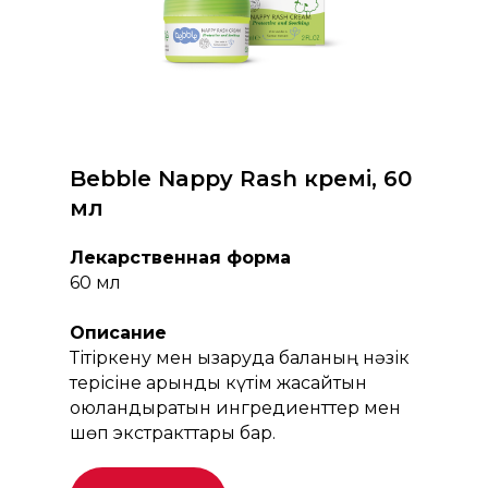
Bebble Nappy Rash кремі, 60
мл
Лекарственная форма
60 мл
Описание
Тітіркену мен қызаруда баланың нәзік
терісіне қарқынды күтім жасайтын
қоюландыратын ингредиенттер мен
шөп экстракттары бар.